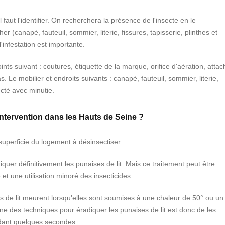
aut l'identifier. On recherchera la présence de l'insecte en le
r (canapé, fauteuil, sommier, literie, fissures, tapisserie, plinthes et
infestation est importante.
nts suivant : coutures, étiquette de la marque, orifice d'aération, atta
Le mobilier et endroits suivants : canapé, fauteuil, sommier, literie,
ecté avec minutie.
 intervention dans les Hauts de Seine ?
superficie du logement à désinsectiser :
iquer définitivement les punaises de lit. Mais ce traitement peut être
t une utilisation minoré des insecticides.
s de lit meurent lorsqu'elles sont soumises à une chaleur de 50° ou un
ne des techniques pour éradiquer les punaises de lit est donc de les
ndant quelques secondes.