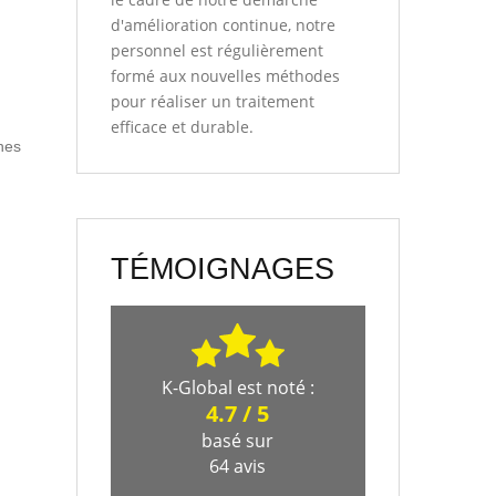
d'amélioration continue, notre
personnel est régulièrement
formé aux nouvelles méthodes
pour réaliser un traitement
efficace et durable.
ches
TÉMOIGNAGES
K-Global
est noté :
4.7
/
5
basé sur
64
avis