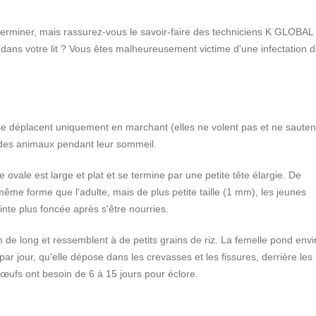
à exterminer, mais rassurez-vous le savoir-faire des techniciens K GLOBAL
 dans votre lit ? Vous êtes malheureusement victime d'une infectation 
ui se déplacent uniquement en marchant (elles ne volent pas et ne sauten
 des animaux pendant leur sommeil.
vale est large et plat et se termine par une petite tête élargie. De
ême forme que l'adulte, mais de plus petite taille (1 mm), les jeunes
einte plus foncée après s'être nourries.
de long et ressemblent à de petits grains de riz. La femelle pond envi
r jour, qu'elle dépose dans les crevasses et les fissures, derrière les
œufs ont besoin de 6 à 15 jours pour éclore.