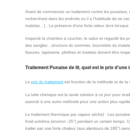
Avant de commencer un traitement contre les punaises, il f
recherchant dans les endroits ou il a l'habitude de se cache
matelas…) . La présence d'une forte odeur âcre lorsque l'
Inspecté la chambre à coucher, le salon et regardé les poi
des sangles…structure du sommier, bourrelets du matelas. 
fissures, tapisserie, plinthes et matelas doivent être insp
Traitement Punaise de lit, quel est le prix d'une
Le
prix du traitement
est fonction de la méthode et de la 
La lutte chimique est la seule solution à ce jour pour érad
associé à une autre méthode pour une action plus rapide e
Le traitement thermique par vapeur sèche) :
Les punaise
froid extrême (environ -25°) pendant un certain temps. U
traiter par une forte chaleur (aux alentours de 180°) pe