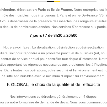
nfection, dératisation Paris et Ile de France.
Notre entreprise est l
contrôle des nuisibles nous intervenons à Paris et en Ile-De-France (75,
r et vous débarrasser de la présence des insectes, des rongeurs et aut
nts depuis de nombreuses années. Nos services
S'adressent aux particu
7 jours / 7 de 8h30 à 20h00
Notre savoir faire : La dératisation, désinfection et désinsectisation
liers, soit pour répondre à un problème ponctuel de nuisibles (rat, souri
n contrat de service annuel pour contrôler tout risque d'infestation. No
ve apportant les réponses nécessaires aux problèmes liés à l'hygiène.
bles. Dans toutes nos opérations, votre sécurité et l'environnement est no
de lutte anti nuisibles avec le minimum d'impact sur l'environnement.
K GLOBAL, le choix de la qualité et de l'éfficacité
Nos interventions se déroulent généralement en 4 étapes.
ou via notre formulaire de demande de devis. Nous vous communiquons 