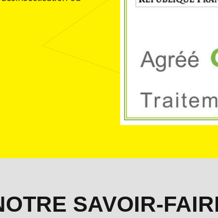
professionnels et des particul
France.
DEVIS Gratuit : N'hésitez pas
tarifs et prix désinsectisatio
avons les solutions pour vous
puces, cafards, souris, rats, 
NOTRE SAVOIR-FAIR