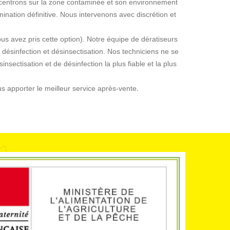
concentrons sur la zone contaminée et son environnement
mination définitive. Nous intervenons avec discrétion et
ous avez pris cette option). Notre équipe de dératiseurs
 désinfection et désinsectisation. Nos techniciens ne se
sinsectisation et de désinfection la plus fiable et la plus
.
us apporter le meilleur service après-vente
 – Nous sommes au service des
Des intervention