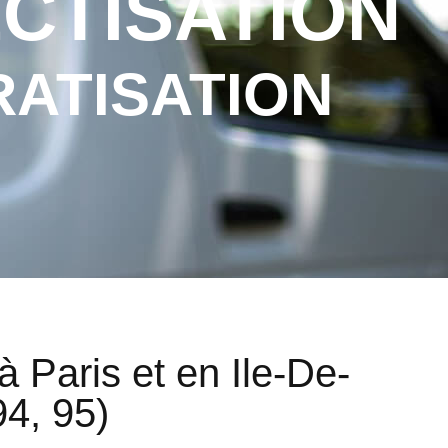
CTISATION
RATISATION
à Paris et en Ile-De-
94, 95)