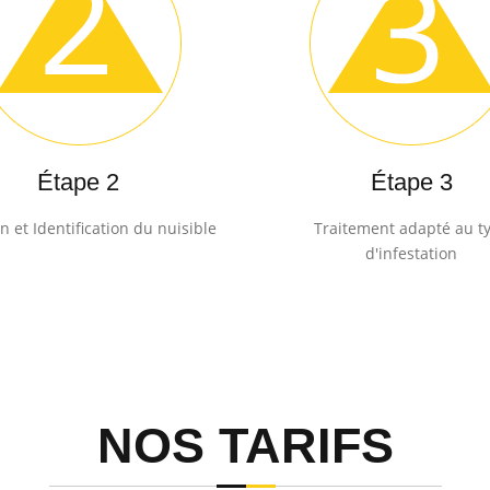
Étape 2
Étape 3
n et Identification du nuisible
Traitement adapté au t
d'infestation
NOS TARIFS