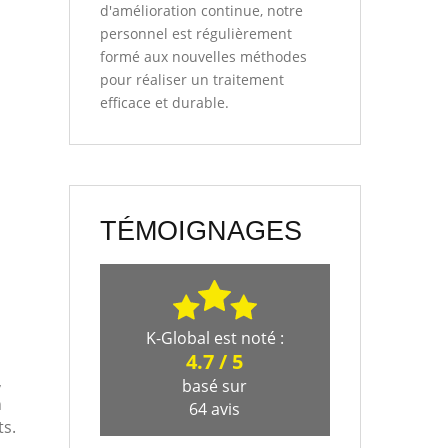
d'amélioration continue, notre
personnel est régulièrement
formé aux nouvelles méthodes
pour réaliser un traitement
efficace et durable.
s
TÉMOIGNAGES
K-Global
est noté :
4.7
/
5
,
basé sur
n
64
avis
ts.