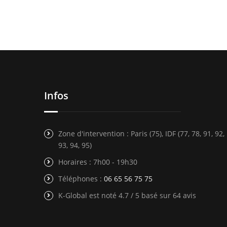
Infos
Zone d'intervention : Paris (75), IDF (77, 78, 91, 92,
93, 94, 95)
Horaires : 7h00 - 19h30
Téléphones :
06 65 56 75 75
K-Global est noté 4.7 / 5 basé sur 64 avis