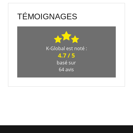
TÉMOIGNAGES
K-Global
est noté :
4.7
/
5
basé sur
64
avis