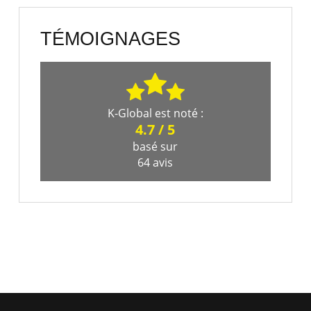
TÉMOIGNAGES
K-Global
est noté :
4.7
/
5
basé sur
64
avis