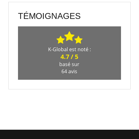
TÉMOIGNAGES
K-Global
est noté :
4.7
/
5
basé sur
64
avis