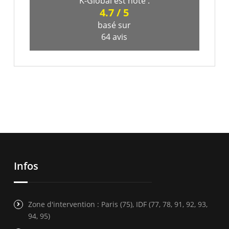
K-Global
est noté :
4.7
/
5
basé sur
64
avis
Infos
Zone d'intervention : Paris (75), IDF (77, 78, 91, 92, 93,
94, 95)