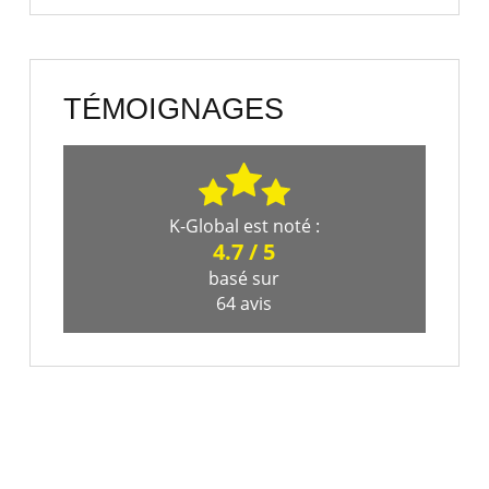
TÉMOIGNAGES
K-Global
est noté :
4.7
/
5
basé sur
64
avis