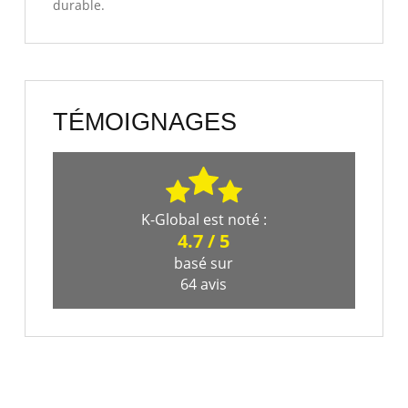
durable.
TÉMOIGNAGES
K-Global
est noté :
4.7
/
5
basé sur
64
avis