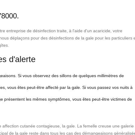
 78000.
 entreprise de désinfection traite, à l'aide d'un acaricide, votre
ous déplaçons pour des désinfections de la gale pour les particuliers 
îtes.
es d'alerte
geaisons. Si vous observez des sillons de quelques millimètres de
es, vous êtes peut-être affecté par la gale. Si vous passez vos nuits à
age présentent les mêmes symptômes, vous êtes peut-être victimes de
te affection cutanée contagieuse, la gale. La femelle creuse une galerie
cipal de la gale reste dans tous les cas des démangeaisons généralisé