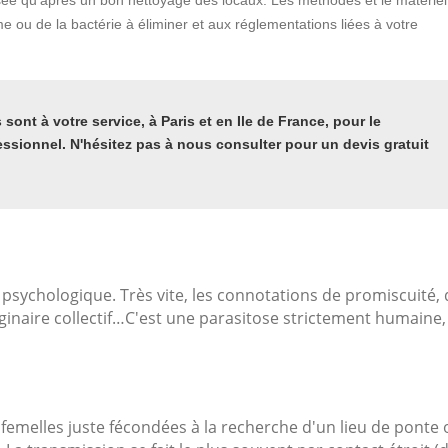
isée qu'après un bon nettoyage des locaux. Les méthodes et le matériel
 ou de la bactérie à éliminer et aux réglementations liées à votre
sont à votre service, à Paris et en Ile de France, pour le
essionnel. N'hésitez pas à nous consulter pour un devis gratuit
 psychologique. Très vite, les connotations de promiscuité,
ginaire collectif…C'est une parasitose strictement humaine,
 femelles juste fécondées à la recherche d'un lieu de ponte 