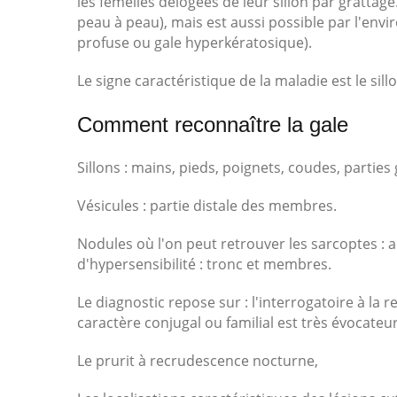
les femelles délogées de leur sillon par grattage
peau à peau), mais est aussi possible par l'env
profuse ou gale hyperkératosique).
Le signe caractéristique de la maladie est le sill
Comment reconnaître la gale
Sillons : mains, pieds, poignets, coudes, parties g
Vésicules : partie distale des membres.
Nodules où l'on peut retrouver les sarcoptes : a
d'hypersensibilité : tronc et membres.
Le diagnostic repose sur : l'interrogatoire à la
caractère conjugal ou familial est très évocateur
Le prurit à recrudescence nocturne,