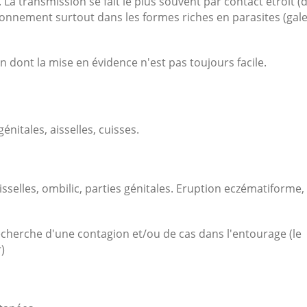
. La transmission se fait le plus souvent par contact étroit (
ironnement surtout dans les formes riches en parasites (gal
on dont la mise en évidence n'est pas toujours facile.
énitales, aisselles, cuisses.
isselles, ombilic, parties génitales. Eruption eczématiforme,
 recherche d'une contagion et/ou de cas dans l'entourage (le
)