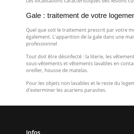
Les localisations caractéristiques des lésions c
Gale : traitement de votre logeme
Quel que soit le traitement prescrit par votre 
également. L'apparition de la gale dans une mai
professionnel
Tout doit être désinfecté : la literie, les vêtements
sous-vêtements et vêtements lavables en contact d
oreiller, housse de matelas.
Pour les objets non lavables et le reste du log
d'exterminer les acariens parasites.
Infos