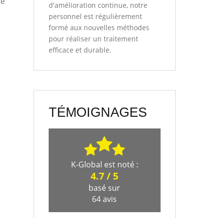
de
d'amélioration continue, notre
e
personnel est régulièrement
formé aux nouvelles méthodes
pour réaliser un traitement
efficace et durable.
TÉMOIGNAGES
K-Global
est noté :
4.7
/
5
basé sur
64
avis