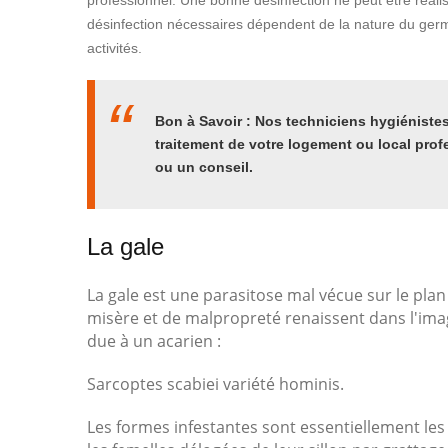
professionnel. Une bonne désinfection ne peut être réal
désinfection nécessaires dépendent de la nature du germe
activités.
Bon à Savoir : Nos techniciens hygiénistes 
traitement de votre logement ou local prof
ou un conseil.
La gale
La gale est une parasitose mal vécue sur le plan
misère et de malpropreté renaissent dans l'ima
due à un acarien :
Sarcoptes scabiei variété hominis.
Les formes infestantes sont essentiellement les