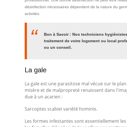
professionnel. Une bonne désinfection ne peut être réal
désinfection nécessaires dépendent de la nature du germe
activités.
Bon à Savoir : Nos techniciens hygiénistes 
traitement de votre logement ou local prof
ou un conseil.
La gale
La gale est une parasitose mal vécue sur le plan
misère et de malpropreté renaissent dans l'ima
due à un acarien :
Sarcoptes scabiei variété hominis.
Les formes infestantes sont essentiellement les