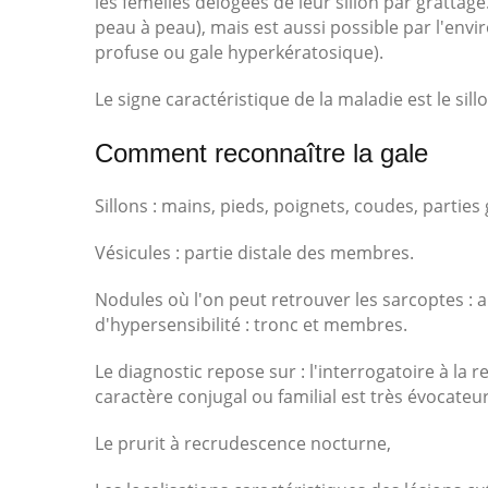
les femelles délogées de leur sillon par grattage
peau à peau), mais est aussi possible par l'env
profuse ou gale hyperkératosique).
Le signe caractéristique de la maladie est le sill
Comment reconnaître la gale
Sillons : mains, pieds, poignets, coudes, parties g
Vésicules : partie distale des membres.
Nodules où l'on peut retrouver les sarcoptes : a
d'hypersensibilité : tronc et membres.
Le diagnostic repose sur : l'interrogatoire à la
caractère conjugal ou familial est très évocateur
Le prurit à recrudescence nocturne,