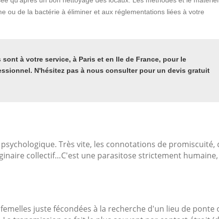
isée qu'après un bon nettoyage des locaux. Les méthodes et le matériel
 ou de la bactérie à éliminer et aux réglementations liées à votre
sont à votre service, à Paris et en Ile de France, pour le
essionnel. N'hésitez pas à nous consulter pour un devis gratuit
 psychologique. Très vite, les connotations de promiscuité,
ginaire collectif…C'est une parasitose strictement humaine,
 femelles juste fécondées à la recherche d'un lieu de ponte 