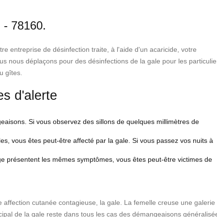
 - 78160.
 entreprise de désinfection traite, à l'aide d'un acaricide, votre
s nous déplaçons pour des désinfections de la gale pour les particulie
u gîtes.
es d'alerte
geaisons. Si vous observez des sillons de quelques millimètres de
es, vous êtes peut-être affecté par la gale. Si vous passez vos nuits à
age présentent les mêmes symptômes, vous êtes peut-être victimes de
te affection cutanée contagieuse, la gale. La femelle creuse une galerie
cipal de la gale reste dans tous les cas des démangeaisons généralisé