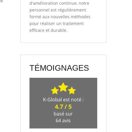
de
d'amélioration continue, notre
e
personnel est régulièrement
formé aux nouvelles méthodes
pour réaliser un traitement
efficace et durable.
TÉMOIGNAGES
K-Global
est noté :
4.7
/
5
basé sur
64
avis