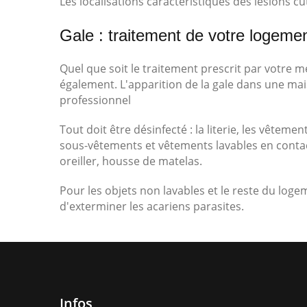
Les localisations caractéristiques des lésions c
Gale : traitement de votre logeme
Quel que soit le traitement prescrit par votre 
également. L'apparition de la gale dans une mai
professionnel
Tout doit être désinfecté : la literie, les vêtements
sous-vêtements et vêtements lavables en contact d
oreiller, housse de matelas.
Pour les objets non lavables et le reste du log
d'exterminer les acariens parasites.
Infos