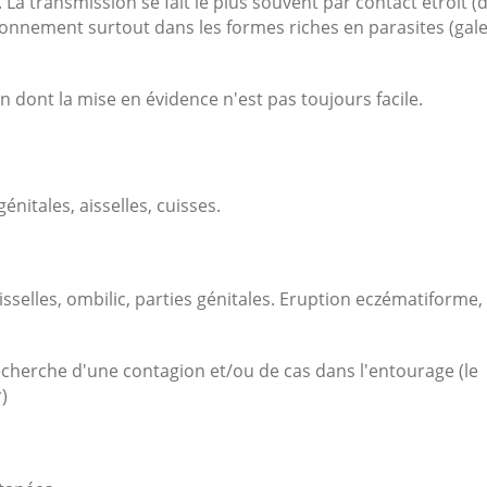
. La transmission se fait le plus souvent par contact étroit (
ironnement surtout dans les formes riches en parasites (gal
on dont la mise en évidence n'est pas toujours facile.
énitales, aisselles, cuisses.
isselles, ombilic, parties génitales. Eruption eczématiforme,
 recherche d'une contagion et/ou de cas dans l'entourage (le
)