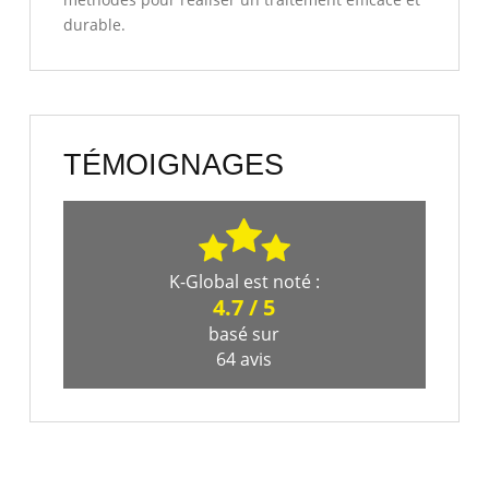
durable.
TÉMOIGNAGES
K-Global
est noté :
4.7
/
5
basé sur
64
avis