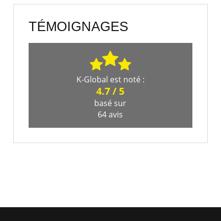
TÉMOIGNAGES
K-Global
est noté :
4.7
/
5
basé sur
64
avis