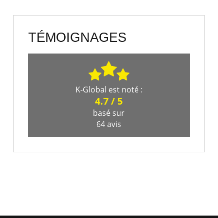
TÉMOIGNAGES
K-Global
est noté :
4.7
/
5
basé sur
64
avis