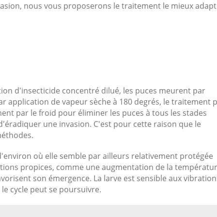
nvasion, nous vous proposerons le traitement le mieux adapt
tion d'insecticide concentré dilué, les puces meurent par
ar application de vapeur sèche à 180 degrés, le traitement 
ment par le froid pour éliminer les puces à tous les stades
ile d'éradiquer une invasion. C'est pour cette raison que le
méthodes.
'environ où elle semble par ailleurs relativement protégée
nditions propices, comme une augmentation de la températu
vorisent son émergence. La larve est sensible aux vibration
le cycle peut se poursuivre.