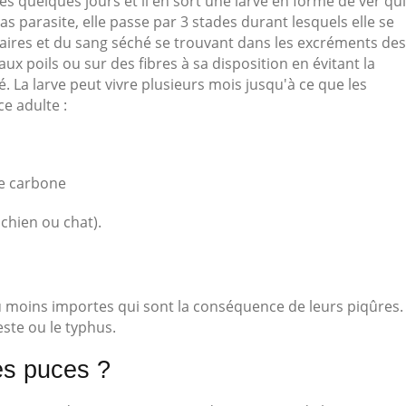
s quelques jours et il en sort une larve en forme de ver qui
s parasite, elle passe par 3 stades durant lesquels elle se
vaires et du sang séché se trouvant dans les excréments des
aux poils ou sur des fibres à sa disposition en évitant la
 La larve peut vivre plusieurs mois jusqu'à ce que les
ce adulte :
e carbone
chien ou chat).
moins importes qui sont la conséquence de leurs piqûres.
ste ou le typhus.
es puces ?