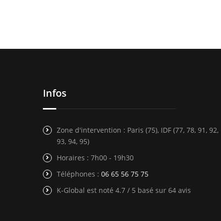
Infos
Zone d'intervention : Paris (75), IDF (77, 78, 91, 92,
93, 94, 95)
Horaires : 7h00 - 19h30
Téléphones :
06 65 56 75 75
K-Global est noté 4.7 / 5 basé sur 64 avis