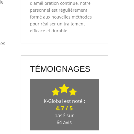
de
d'amélioration continue, notre
personnel est régulièrement
formé aux nouvelles méthodes
pour réaliser un traitement
efficace et durable.
ces
TÉMOIGNAGES
K-Global
est noté :
4.7
/
5
basé sur
64
avis