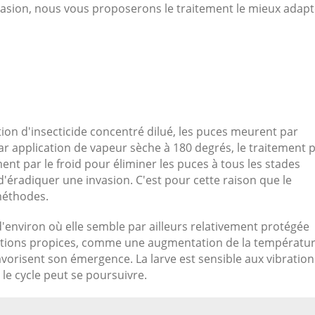
nvasion, nous vous proposerons le traitement le mieux adapt
tion d'insecticide concentré dilué, les puces meurent par
ar application de vapeur sèche à 180 degrés, le traitement 
ment par le froid pour éliminer les puces à tous les stades
ile d'éradiquer une invasion. C'est pour cette raison que le
méthodes.
'environ où elle semble par ailleurs relativement protégée
nditions propices, comme une augmentation de la températu
vorisent son émergence. La larve est sensible aux vibration
le cycle peut se poursuivre.