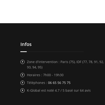
Infos
Zone d'intervention : Paris (75), IDF (77, 78, 91, 92,
93, 94, 95)
Horaires : 7h00 - 19h30
Téléphones :
06 65 56 75 75
K-Global est noté 4.7 / 5 basé sur 64 avis