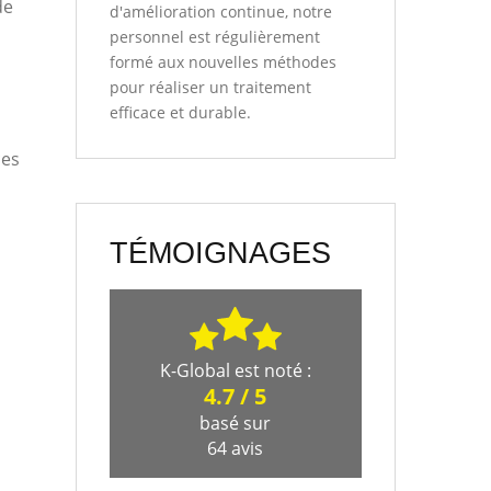
de
d'amélioration continue, notre
personnel est régulièrement
formé aux nouvelles méthodes
pour réaliser un traitement
efficace et durable.
ces
TÉMOIGNAGES
K-Global
est noté :
4.7
/
5
basé sur
64
avis