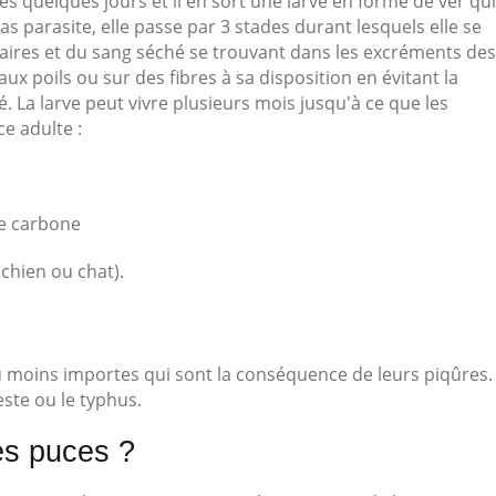
s quelques jours et il en sort une larve en forme de ver qui
s parasite, elle passe par 3 stades durant lesquels elle se
vaires et du sang séché se trouvant dans les excréments des
aux poils ou sur des fibres à sa disposition en évitant la
 La larve peut vivre plusieurs mois jusqu'à ce que les
ce adulte :
e carbone
chien ou chat).
moins importes qui sont la conséquence de leurs piqûres.
ste ou le typhus.
es puces ?