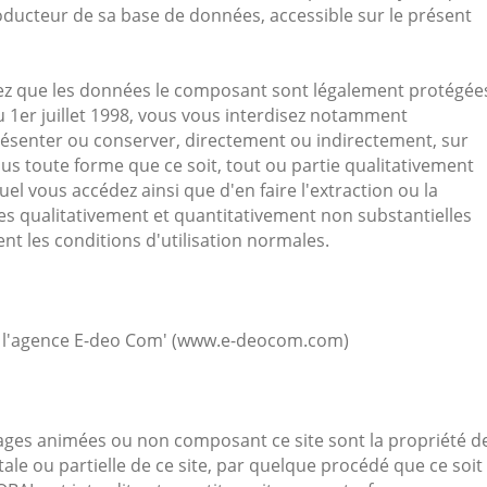
ducteur de sa base de données, accessible sur le présent
sez que les données le composant sont légalement protégée
u 1er juillet 1998, vous vous interdisez notamment
eprésenter ou conserver, directement ou indirectement, sur
s toute forme que ce soit, tout ou partie qualitativement
el vous accédez ainsi que d'en faire l'extraction ou la
ies qualitativement et quantitativement non substantielles
t les conditions d'utilisation normales.
ar l'agence E-deo Com' (www.e-deocom.com)
images animées ou non composant ce site sont la propriété d
ale ou partielle de ce site, par quelque procédé que ce soit