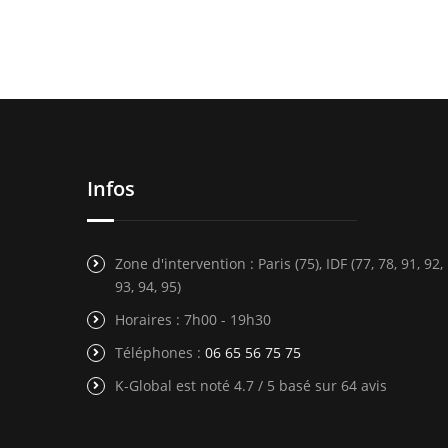
Infos
Zone d'intervention : Paris (75), IDF (77, 78, 91, 92,
93, 94, 95)
Horaires : 7h00 - 19h30
Téléphones :
06 65 56 75 75
K-Global est noté 4.7 / 5 basé sur 64 avis