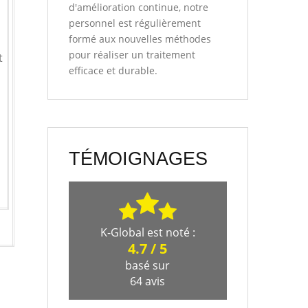
d'amélioration continue, notre
personnel est régulièrement
formé aux nouvelles méthodes
pour réaliser un traitement
t
efficace et durable.
TÉMOIGNAGES
K-Global
est noté :
4.7
/
5
basé sur
64
avis